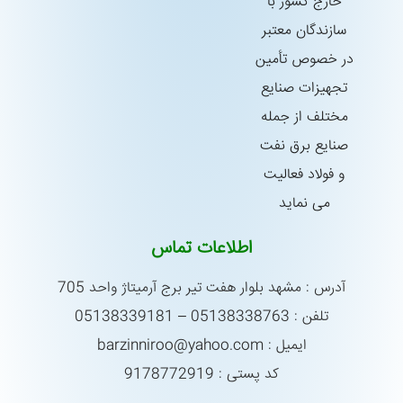
خارج كشور با
سازندگان معتبر
در خصوص تأمین
تجهیزات صنایع
مختلف از جمله
صنایع برق نفت
و فولاد فعالیت
می نماید
اطلاعات تماس
آدرس : مشهد بلوار هفت تیر برج آرمیتاژ واحد 705
تلفن : 05138338763 – 05138339181
ایمیل : barzinniroo@yahoo.com
کد پستی : 9178772919