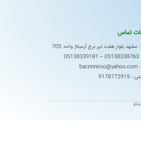
عات تماس
 مشهد بلوار هفت تیر برج آرمیتاژ واحد 705
0513
barzin
917877291
تکو