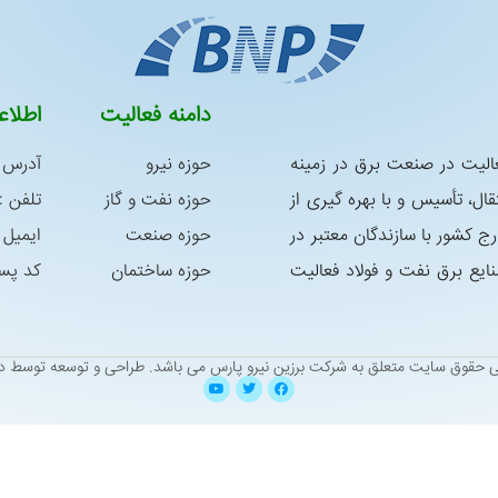
دامنه فعالیت
اطلا
س در سال 1392 با هدف فعالیت در صنعت برق در زمینه
حوزه نیرو
آدرس :
ال، تأسیس و با بهره گیری از
حوزه نفت و گاز
تلفن : 05138338763 – 8339181
رج كشور با سازندگان معتبر در
حوزه صنعت
ایمیل : niroo@yahoo.com
ع برق نفت و فولاد فعالیت
حوزه ساختمان
کد پستی : 9
ی حقوق سایت متعلق به شرکت برزین نیرو پارس می باشد.
طراحی و توسعه توسط دی