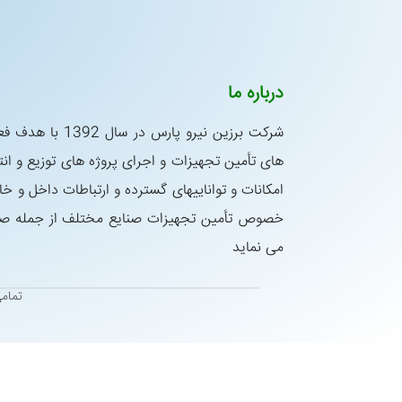
درباره ما
شركت برزین نیرو پار
های تأمین تجهیزات و اجرای پروژه های توزیع و انتق
امكانات و تواناییهای گسترده و ارتباطات داخل و خا
خصوص تأمین تجهیزات صنایع مختلف از جمله صنای
می نماید
تمام