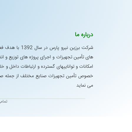
درباره ما
شركت برزین نیرو پار
های تأمین تجهیزات و اجرای پروژه های توزیع و انتق
امكانات و تواناییهای گسترده و ارتباطات داخل و خا
خصوص تأمین تجهیزات صنایع مختلف از جمله صنای
می نماید
تمام