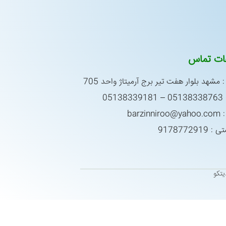
عات تماس
 مشهد بلوار هفت تیر برج آرمیتاژ واحد 705
0513
barzin
917877291
تکو