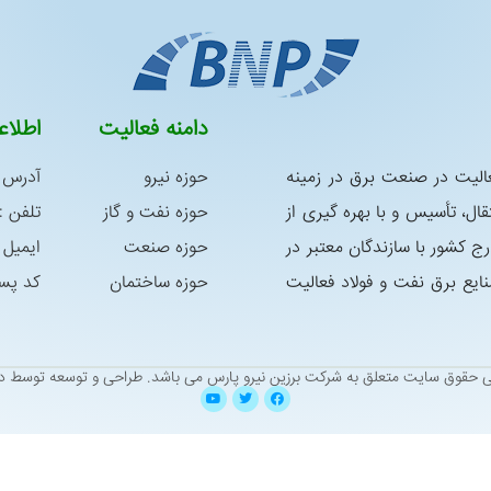
دامنه فعالیت
اطلا
س در سال 1392 با هدف فعالیت در صنعت برق در زمینه
حوزه نیرو
آدرس :
ال، تأسیس و با بهره گیری از
حوزه نفت و گاز
تلفن : 05138338763 – 8339181
رج كشور با سازندگان معتبر در
حوزه صنعت
ایمیل : niroo@yahoo.com
ع برق نفت و فولاد فعالیت
حوزه ساختمان
کد پستی : 9
ی حقوق سایت متعلق به شرکت برزین نیرو پارس می باشد.
طراحی و توسعه توسط دی