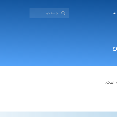
 ما
ن
 است.