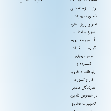
فعالیت در صنعت
حوزه ساختمان
برق در زمینه های
تأمین تجهیزات و
اجرای پروژه های
توزیع و انتقال،
تأسیس و با بهره
گیری از امكانات
و تواناییهای
گسترده و
ارتباطات داخل و
خارج كشور با
سازندگان معتبر
در خصوص تأمین
تجهیزات صنایع