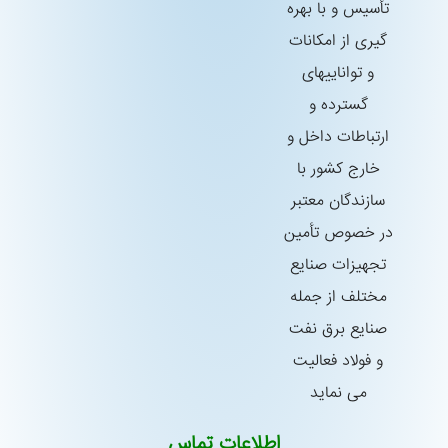
تأسیس و با بهره
گیری از امكانات
و تواناییهای
گسترده و
ارتباطات داخل و
خارج كشور با
سازندگان معتبر
در خصوص تأمین
تجهیزات صنایع
مختلف از جمله
صنایع برق نفت
و فولاد فعالیت
می نماید
اطلاعات تماس