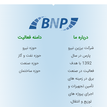
درباره ما
دامنه فعالیت
شركت برزین نیرو
حوزه نیرو
پارس در سال
حوزه نفت و گاز
1392 با هدف
حوزه صنعت
فعالیت در صنعت
حوزه ساختمان
برق در زمینه های
تأمین تجهیزات و
اجرای پروژه های
توزیع و انتقال،