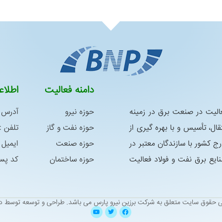
دامنه فعالیت
اطلا
س در سال 1392 با هدف فعالیت در صنعت برق در زمینه
حوزه نیرو
آدرس :
ال، تأسیس و با بهره گیری از
حوزه نفت و گاز
تلفن : 05138338763 – 8339181
رج كشور با سازندگان معتبر در
حوزه صنعت
ایمیل : niroo@yahoo.com
ع برق نفت و فولاد فعالیت
حوزه ساختمان
کد پستی : 9
ی حقوق سایت متعلق به شرکت برزین نیرو پارس می باشد.
طراحی و توسعه توسط دی