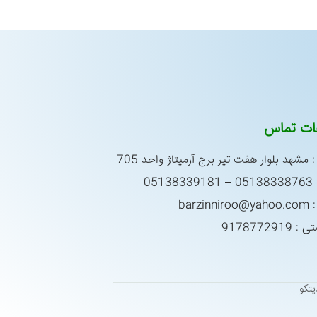
عات تماس
 مشهد بلوار هفت تیر برج آرمیتاژ واحد 705
0513
barzin
917877291
تکو