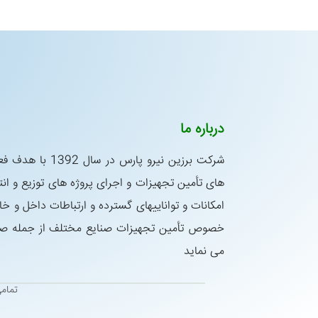
درباره ما
شركت برزین نیرو پار
های تأمین تجهیزات و اجرای پروژه های توزیع و انتق
امكانات و تواناییهای گسترده و ارتباطات داخل و خا
خصوص تأمین تجهیزات صنایع مختلف از جمله صنای
می نماید
تمام