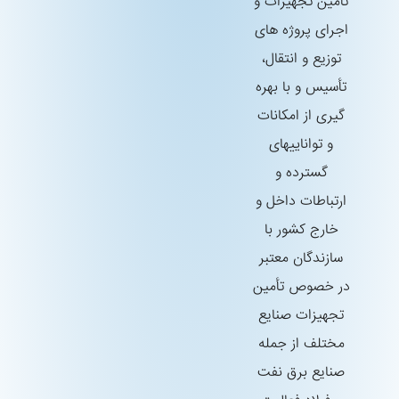
تأمین تجهیزات و
اجرای پروژه های
توزیع و انتقال،
تأسیس و با بهره
گیری از امكانات
و تواناییهای
گسترده و
ارتباطات داخل و
خارج كشور با
سازندگان معتبر
در خصوص تأمین
تجهیزات صنایع
مختلف از جمله
صنایع برق نفت