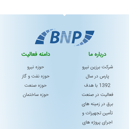
درباره ما
دامنه فعالیت
شركت برزین نیرو
حوزه نیرو
پارس در سال
حوزه نفت و گاز
1392 با هدف
حوزه صنعت
فعالیت در صنعت
حوزه ساختمان
برق در زمینه های
تأمین تجهیزات و
اجرای پروژه های