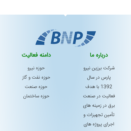
درباره ما
دامنه فعالیت
شركت برزین نیرو
حوزه نیرو
پارس در سال
حوزه نفت و گاز
1392 با هدف
حوزه صنعت
فعالیت در صنعت
حوزه ساختمان
برق در زمینه های
تأمین تجهیزات و
اجرای پروژه های