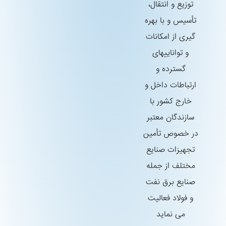
توزیع و انتقال،
تأسیس و با بهره
گیری از امكانات
و تواناییهای
گسترده و
ارتباطات داخل و
خارج كشور با
سازندگان معتبر
در خصوص تأمین
تجهیزات صنایع
مختلف از جمله
صنایع برق نفت
و فولاد فعالیت
می نماید