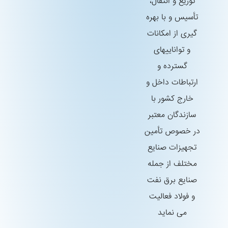
توزیع و انتقال،
تأسیس و با بهره
گیری از امكانات
و تواناییهای
گسترده و
ارتباطات داخل و
خارج كشور با
سازندگان معتبر
در خصوص تأمین
تجهیزات صنایع
مختلف از جمله
صنایع برق نفت
و فولاد فعالیت
می نماید