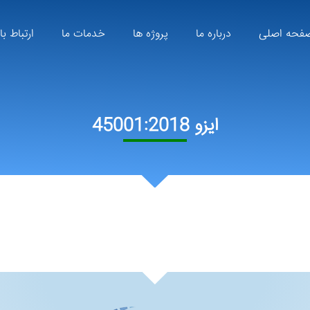
فحه اصلی
درباره ما
پروژه ها
خدمات ما
ارتباط با
ایزو 45001:2018