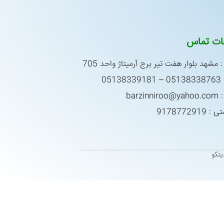
عات تماس
 مشهد بلوار هفت تیر برج آرمیتاژ واحد 705
0513
barzin
917877291
تکو