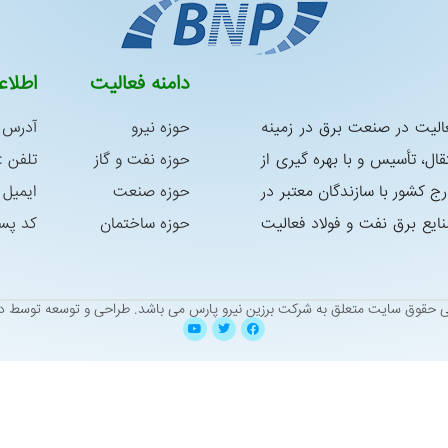
دامنه فعالیت
اطلا
س در سال 1392 با هدف فعالیت در صنعت برق در زمینه
حوزه نیرو
آدرس :
ال، تأسیس و با بهره گیری از
حوزه نفت و گاز
تلفن : 05138338763 – 8339181
رج كشور با سازندگان معتبر در
حوزه صنعت
ایمیل : niroo@yahoo.com
ع برق نفت و فولاد فعالیت
حوزه ساختمان
کد پستی : 9
ی حقوق سایت متعلق به شرکت برزین نیرو پارس می باشد.
طراحی و توسعه توسط دی