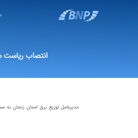
ص
انتصاب ریاست ه
مدیرعامل توزیع برق استان زنجان به 