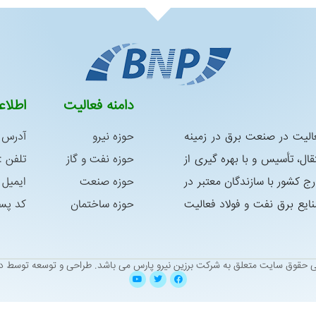
دامنه فعالیت
اطلا
س در سال 1392 با هدف فعالیت در صنعت برق در زمینه
حوزه نیرو
آدرس :
ال، تأسیس و با بهره گیری از
حوزه نفت و گاز
تلفن : 05138338763 – 8339181
رج كشور با سازندگان معتبر در
حوزه صنعت
ایمیل : niroo@yahoo.com
ع برق نفت و فولاد فعالیت
حوزه ساختمان
کد پستی : 9
ی حقوق سایت متعلق به شرکت برزین نیرو پارس می باشد.
طراحی و توسعه توسط دی