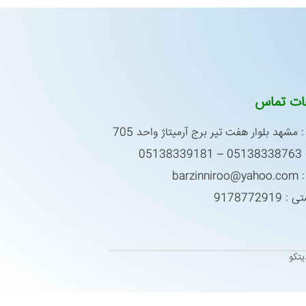
عات تماس
 مشهد بلوار هفت تیر برج آرمیتاژ واحد 705
0513
barzin
917877291
تکو