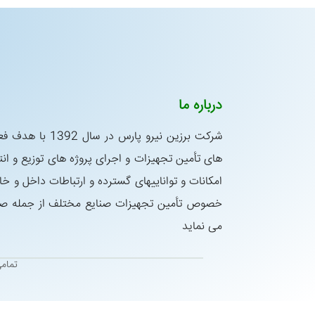
درباره ما
شركت برزین نیرو پار
های تأمین تجهیزات و اجرای پروژه های توزیع و انتق
امكانات و تواناییهای گسترده و ارتباطات داخل و خا
خصوص تأمین تجهیزات صنایع مختلف از جمله صنای
می نماید
تمام