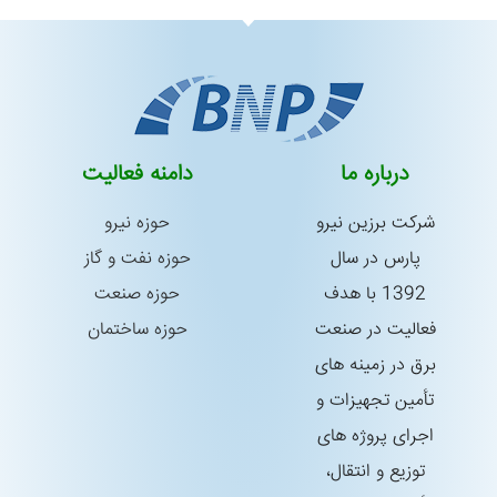
درباره ما
دامنه فعالیت
شركت برزین نیرو
حوزه نیرو
پارس در سال
حوزه نفت و گاز
1392 با هدف
حوزه صنعت
فعالیت در صنعت
حوزه ساختمان
برق در زمینه های
تأمین تجهیزات و
اجرای پروژه های
توزیع و انتقال،