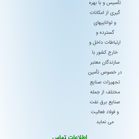
تأسیس و با بهره
گیری از امكانات
و تواناییهای
گسترده و
ارتباطات داخل و
خارج كشور با
سازندگان معتبر
در خصوص تأمین
تجهیزات صنایع
مختلف از جمله
صنایع برق نفت
و فولاد فعالیت
می نماید
اطلاعات تماس