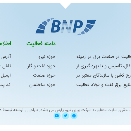
دامنه فعالیت
اطلا
س در سال 1392 با هدف فعالیت در صنعت برق در زمینه
حوزه نیرو
آدرس :
ال، تأسیس و با بهره گیری از
حوزه نفت و گاز
تلفن : 05138338763 – 8339181
رج كشور با سازندگان معتبر در
حوزه صنعت
ایمیل : niroo@yahoo.com
ع برق نفت و فولاد فعالیت
حوزه ساختمان
کد پستی : 9
ی حقوق سایت متعلق به شرکت برزین نیرو پارس می باشد.
طراحی و توسعه توسط دی