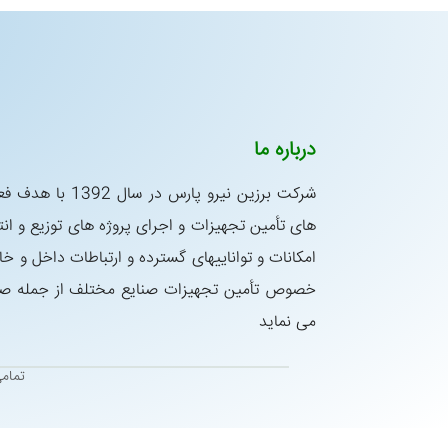
درباره ما
شركت برزین نیرو پار
های تأمین تجهیزات و اجرای پروژه های توزیع و انتق
امكانات و تواناییهای گسترده و ارتباطات داخل و خا
خصوص تأمین تجهیزات صنایع مختلف از جمله صنای
می نماید
تمام