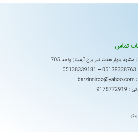
عات تماس
 مشهد بلوار هفت تیر برج آرمیتاژ واحد 705
0513
barzin
917877291
تکو