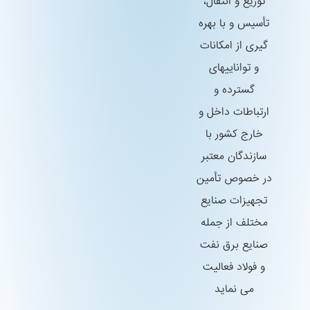
توزیع و انتقال،
تأسیس و با بهره
گیری از امكانات
و تواناییهای
گسترده و
ارتباطات داخل و
خارج كشور با
سازندگان معتبر
در خصوص تأمین
تجهیزات صنایع
مختلف از جمله
صنایع برق نفت
و فولاد فعالیت
می نماید