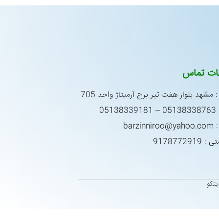
عات تماس
 مشهد بلوار هفت تیر برج آرمیتاژ واحد 705
0513
barzin
917877291
تکو