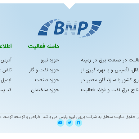
دامنه فعالیت
اطلا
س در سال 1392 با هدف فعالیت در صنعت برق در زمینه
حوزه نیرو
آدرس :
ال، تأسیس و با بهره گیری از
حوزه نفت و گاز
تلفن : 05138338763 – 8339181
رج كشور با سازندگان معتبر در
حوزه صنعت
ایمیل : niroo@yahoo.com
ع برق نفت و فولاد فعالیت
حوزه ساختمان
کد پستی : 9
ی حقوق سایت متعلق به شرکت برزین نیرو پارس می باشد.
طراحی و توسعه توسط دی