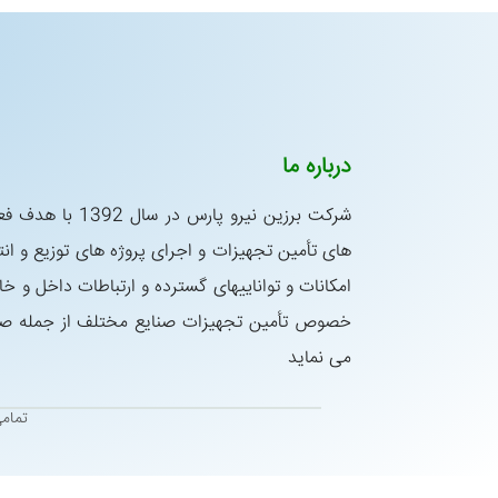
درباره ما
شركت برزین نیرو پار
های تأمین تجهیزات و اجرای پروژه های توزیع و انتق
امكانات و تواناییهای گسترده و ارتباطات داخل و خا
خصوص تأمین تجهیزات صنایع مختلف از جمله صنای
می نماید
تمام